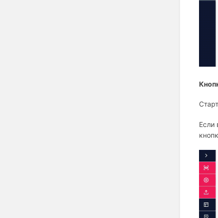
Кнопк
Старт
Если 
кнопк