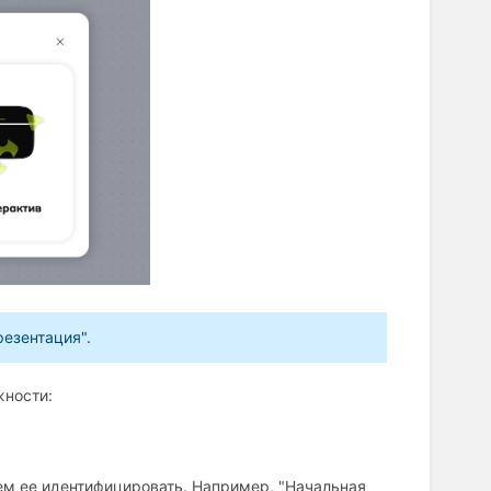
езентация".
жности:
ем ее идентифицировать. Например, "Начальная