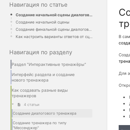
Навигация по статье
Со
Создание начальной сцены диалогового тренажера.
тр
Создание начальной сцены
Создание финальной сцены диалогового тренажера
В сам
Как настроить варианты ответов от сцены "Диалог".
созда
Навигация по разделу
Созда
трен
Раздел "Интерактивные тренажёры"
Для э
Интерфейс раздела и создание
нового тренажера
Откро
Как создавать разные виды
тренажеров
4 статьи
Создание диалогового тренажера
Создание тренажера по типу
"Мессенджер"