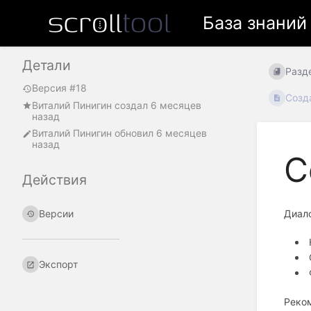
База знаний
Детали
Разд
Версия #18
Созда
Виталий Пинигин
создал
6 месяцев
назад
Виталий Пинигин
обновил
6 месяцев
назад
С
Действия
Диало
Версии
Экспорт
Реком